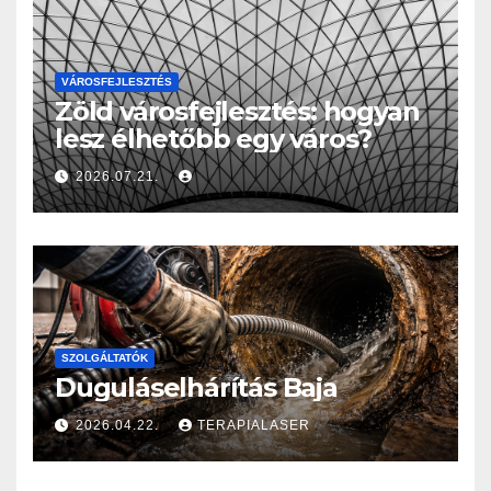
VÁROSFEJLESZTÉS
Zöld városfejlesztés: hogyan
lesz élhetőbb egy város?
2026.07.21.
SZOLGÁLTATÓK
Duguláselhárítás Baja
2026.04.22.
TERAPIALASER