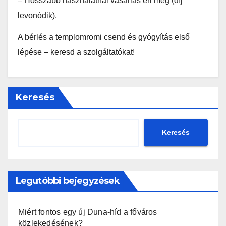
– Hosszabb használatnál vásárlás éri meg (díj
levonódik).
A bérlés a templomromi csend és gyógyítás első
lépése – keresd a szolgáltatókat!
Keresés
Keresés
Legutóbbi bejegyzések
Miért fontos egy új Duna-híd a főváros
közlekedésének?