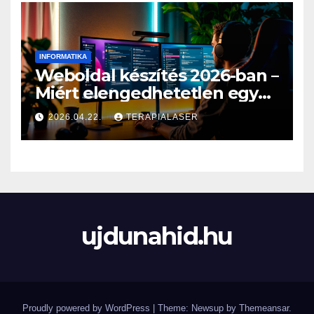
INFORMATIKA
Weboldal készítés 2026-ban –
Miért elengedhetetlen egy
profi online jelenlét?
2026.04.22.
TERAPIALASER
ujdunahid.hu
Proudly powered by WordPress
|
Theme: Newsup by
Themeansar
.