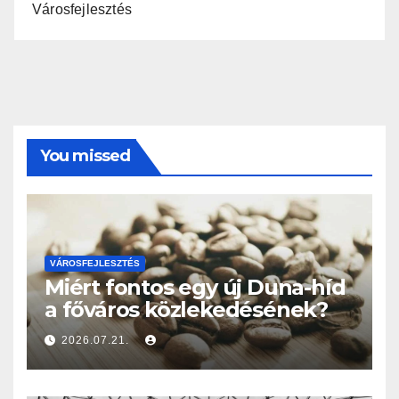
Városfejlesztés
You missed
VÁROSFEJLESZTÉS
Miért fontos egy új Duna-híd
a főváros közlekedésének?
2026.07.21.