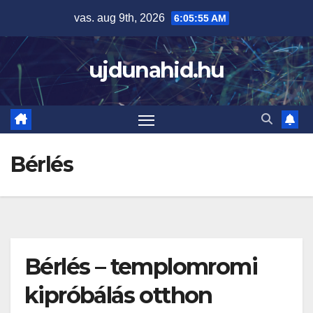
Skip
vas. aug 9th, 2026
6:05:55 AM
to
content
ujdunahid.hu
Bérlés
Bérlés – templomromi
kipróbálás otthon