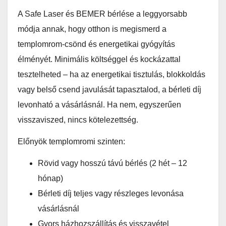
A Safe Laser és BEMER bérlése a leggyorsabb
módja annak, hogy otthon is megismerd a
templomrom-csönd és energetikai gyógyítás
élményét. Minimális költséggel és kockázattal
tesztelheted – ha az energetikai tisztulás, blokkoldás
vagy belső csend javulását tapasztalod, a bérleti díj
levonható a vásárlásnál. Ha nem, egyszerűen
visszaviszed, nincs kötelezettség.
Előnyök templomromi szinten:
Rövid vagy hosszú távú bérlés (2 hét – 12
hónap)
Bérleti díj teljes vagy részleges levonása
vásárlásnál
Gyors házhozszállítás és visszavétel